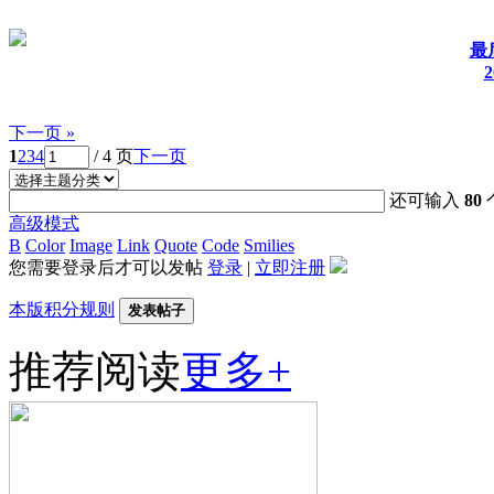
最
2
下一页 »
1
2
3
4
/ 4 页
下一页
还可输入
80
高级模式
B
Color
Image
Link
Quote
Code
Smilies
您需要登录后才可以发帖
登录
|
立即注册
本版积分规则
发表帖子
推荐阅读
更多+