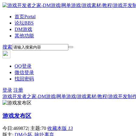
首页
Portal
论坛
BBS
DM游戏
其他功能
搜索
QQ登录
微信登录
找回密码
登录
注册
游戏开发者之家-DM游戏|网单游戏|游戏素材/教程|游戏开发制
游戏发布区
今日:
469872
|
主题:
70
收藏本版
13
版主:
DM小坏
,
咏卟离弃