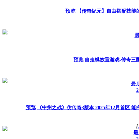
预览
【传奇紀元】自由搭配技能
最
预览
自走棋放置游戏-传奇三
最后
2
预览
《中州之战》仿传奇3版本 2025年12月首区 
[
最
2