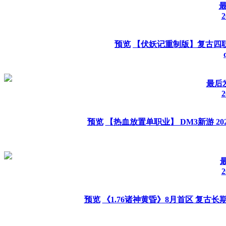
最
2
预览
【伏妖记重制版】复古四职
最后发表
2
预览
【热血放置单职业】 DM3新游 20
最
2
预览
《1.76诸神黄昏》8月首区 复古长