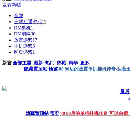
发表新帖
全部
三端互通游戏
15
DM单机
1
DM弱网
30
放置游戏
17
手机游戏
6
网页游戏
1
新窗
全部主题
最新
热门
热帖
精华
更多
隐藏置顶帖
预览
80 90后的放置单机挂机传奇-运
最后发
隐藏置顶帖
预览
80 90后的单机挂机传奇-可以白嫖