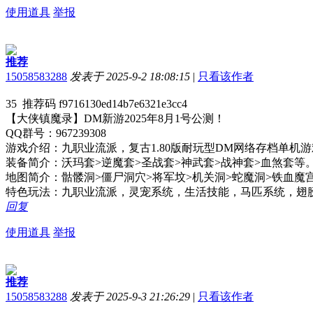
使用道具
举报
推荐
15058583288
发表于 2025-9-2 18:08:15
|
只看该作者
35 推荐码 f9716130ed14b7e6321e3cc4
【大侠镇魔录】DM新游2025年8月1号公测！
QQ群号：967239308
游戏介绍：九职业流派，复古1.80版耐玩型DM网络存档单
装备简介：沃玛套>逆魔套>圣战套>神武套>战神套>血煞套等
地图简介：骷髅洞>僵尸洞穴>将军坟>机关洞>蛇魔洞>铁血魔
特色玩法：九职业流派，灵宠系统，生活技能，马匹系统，翅
回复
使用道具
举报
推荐
15058583288
发表于 2025-9-3 21:26:29
|
只看该作者