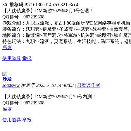
36 推荐码 f9716130ed14b7e6321e3cc4
【大侠镇魔录】DM新游2025年8月1号公测！
QQ群号：967239308
游戏介绍：九职业流派，复古1.80版耐玩型DM网络存档单
装备简介：沃玛套>逆魔套>圣战套>神武套>战神套>血煞套等
地图简介：骷髅洞>僵尸洞穴>将军坟>机关洞>蛇魔洞>铁血魔
特色玩法：九职业流派，灵宠系统，生活技能，马匹系统，翅
回复
使用道具
举报
沙发
sdddsww
发表于 2025-7-10 14:40:03
|
只看该作者
【大侠镇魔录】DM新游2025年7月29号内测！
QQ群号：967239308
回复
使用道具
举报