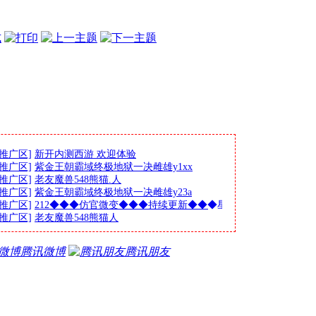
式
推广区]
新开内测西游 欢迎体验
推广区]
紫金王朝霸域终极地狱一决雌雄y1xx
推广区]
老友魔兽548熊猫.人
推广区]
紫金王朝霸域终极地狱一决雌雄y23a
推广区]
212◆◆◆仿官微变◆◆◆持续更新◆◆◆星
推广区]
老友魔兽548熊猫人
腾讯微博
腾讯朋友