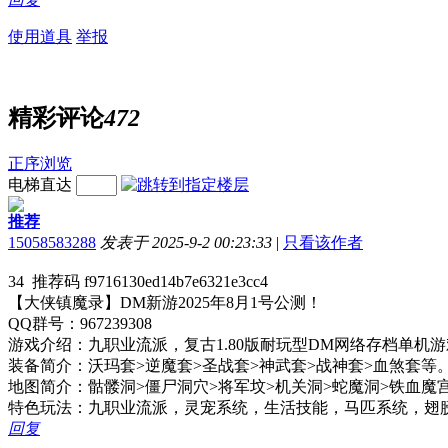
使用道具
举报
精彩评论
472
正序浏览
电梯直达
推荐
15058583288
发表于 2025-9-2 00:23:33
|
只看该作者
34 推荐码 f9716130ed14b7e6321e3cc4
【大侠镇魔录】DM新游2025年8月1号公测！
QQ群号：967239308
游戏介绍：九职业流派，复古1.80版耐玩型DM网络存档单
装备简介：沃玛套>逆魔套>圣战套>神武套>战神套>血煞套等
地图简介：骷髅洞>僵尸洞穴>将军坟>机关洞>蛇魔洞>铁血魔
特色玩法：九职业流派，灵宠系统，生活技能，马匹系统，翅
回复