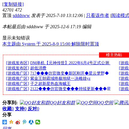
[复制链接]
42701
472
置顶
sdddsww
发表于 2025-7-10 13:12:06
|
只看该作者
|
阅读模
本帖最后由 sdddsww 于 2025-12-6 17:19 编辑
显示未知错误
本主题由 System 于 2025-8-9 15:00 解除限时置顶
楼主热帖
[游戏发布区]
DM单机【元神传世】2022年6月4号正式公测
[游戏
[游戏发布区]
超低消费
[游戏
[游戏推广区]
717◆◆◆仿官微变◆新区刚开◆星云梦野◆
[游戏
[游戏推广区]
紫金王朝霸域终极地狱一决雌雄yz
[游戏
[游戏推广区]
子之超新星热血海贼王
[游戏
[游戏推广区]
2122◆◆◆仿官微变◆◆◆持续更新◆◆◆星
[游戏
分享到:
QQ好友和群
QQ空间
收藏
0
支持
0
反对
0
分享
回复