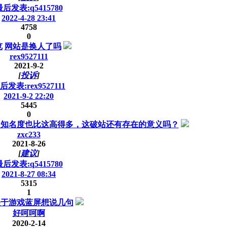
后发表:q5415780
2022-4-28 23:41
4758
0
览
网站是换人了吗
rex9527111
2021-9-2
[
投诉
]
后发表:rex9527111
2021-9-2 22:20
5445
0
，知名度也比这高得多，这破站还有存在的意义吗？
zxc233
2021-8-26
[
建议
]
后发表:q5415780
2021-8-27 08:34
5315
1
关于游戏蓝屏想说几句
好呵呵啊
2020-2-14