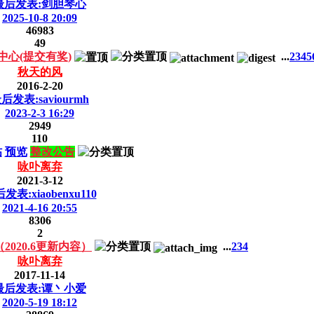
最后发表:剑胆琴心
2025-10-8 20:09
46983
49
心(提交有奖)
...
2
3
4
5
秋天的风
2016-2-20
后发表:saviourmh
2023-2-3 16:29
2949
110
帖
预览
整改公告
咏卟离弃
2021-3-12
发表:xiaobenxu110
2021-4-16 20:55
8306
2
020.6更新内容）
...
2
3
4
咏卟离弃
2017-11-14
最后发表:谭丶小爱
2020-5-19 18:12