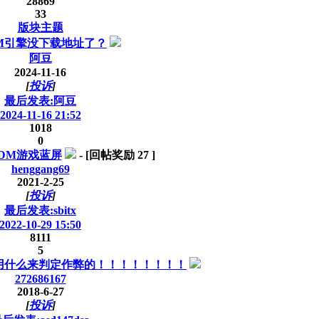
28869
33
版块主题
M引擎没下载地址了？
阿豆
2024-11-16
[
投诉
]
最后发表:阿豆
2024-11-16 21:52
1018
0
DM游戏蓝屏
-
[回帖奖励
27
]
henggang69
2021-2-25
[
投诉
]
最后发表:sbitx
2022-10-29 15:50
8111
5
用什么来判定作弊的！！！！！！！！
272686167
2018-6-27
[
投诉
]