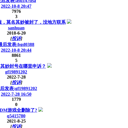
后发表:asd147dsa
2022-10-8 20:47
7976
3
服，莫名其妙被封了，没地方联系
sanhuan
2018-6-20
[
投诉
]
最后发表:bgd0388
2022-10-8 20:44
8861
5
名其妙封号在哪里申诉？
gf19891202
2022-7-28
[
投诉
]
后发表:gf19891202
2022-7-28 16:50
1779
0
DM游戏全删除了?
q5415780
2021-8-25
[
投诉
]