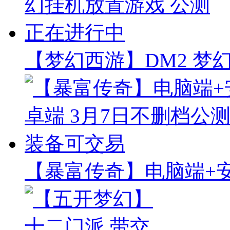
【梦幻西游】DM2 梦
【暴富传奇】电脑端+安