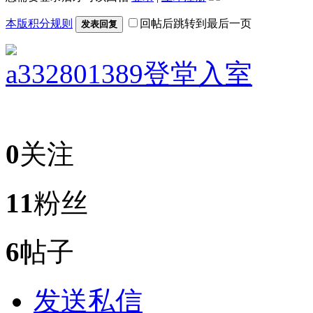
本版积分规则
回帖后跳转到最后一页
发表回复
a332801389
登堂入室
0
关注
11
粉丝
6
帖子
发送私信