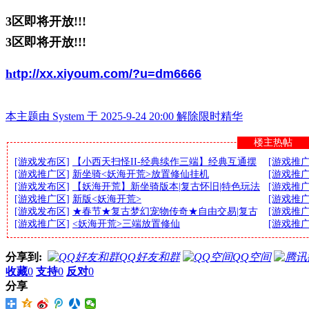
3区即将开放!!!
3区即将开放!!!
ht
tp://xx.xiyoum.com/?u=dm6666
本主题由 System 于 2025-9-24 20:00 解除限时精华
楼主热帖
[游戏发布区]
【小西天扫怪II-经典续作三端】经典互通摆
[游戏推广
[游戏推广区]
新坐骑<妖海开荒>放置修仙挂机
[游戏推广
[游戏发布区]
【妖海开荒】新坐骑版本|复古怀旧|特色玩法
[游戏推广
[游戏推广区]
新版<妖海开荒>
[游戏推广
[游戏发布区]
★春节★复古梦幻宠物传奇★自由交易|复古
[游戏推广
[游戏推广区]
<妖海开荒>三端放置修仙
[游戏推广
分享到:
QQ好友和群
QQ空间
收藏
0
支持
0
反对
0
分享