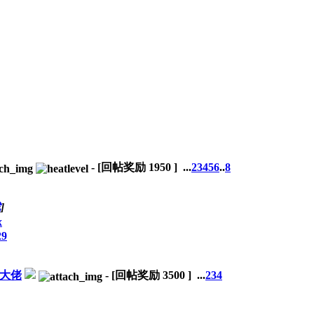
-
[回帖奖励
1950
]
...
2
3
4
5
6
..
8
戏
]
x
29
是大佬
-
[回帖奖励
3500
]
...
2
3
4