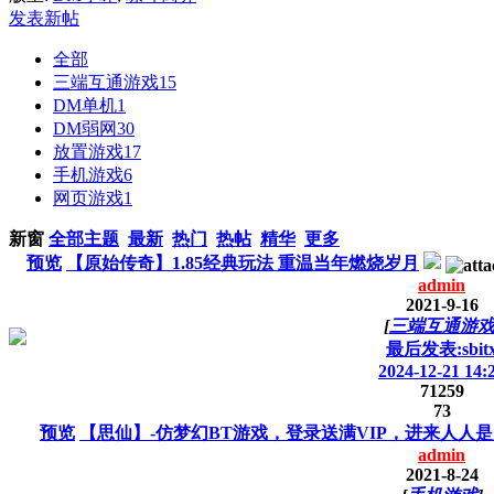
发表新帖
全部
三端互通游戏
15
DM单机
1
DM弱网
30
放置游戏
17
手机游戏
6
网页游戏
1
新窗
全部主题
最新
热门
热帖
精华
更多
预览
【原始传奇】1.85经典玩法 重温当年燃烧岁月
admin
2021-9-16
[
三端互通游
最后发表:sbit
2024-12-21 14:
71259
73
预览
【思仙】-仿梦幻BT游戏，登录送满VIP，进来人人
admin
2021-8-24