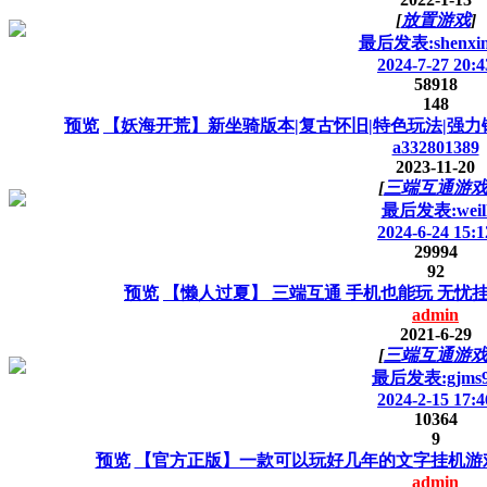
[
放置游戏
]
最后发表:shenxin
2024-7-27 20:4
58918
148
预览
【妖海开荒】新坐骑版本|复古怀旧|特色玩法|强力
a332801389
2023-11-20
[
三端互通游
最后发表:weil
2024-6-24 15:1
29994
92
预览
【懒人过夏】 三端互通 手机也能玩 无忧挂机
admin
2021-6-29
[
三端互通游
最后发表:gjms
2024-2-15 17:4
10364
9
预览
【官方正版】一款可以玩好几年的文字挂机游
admin