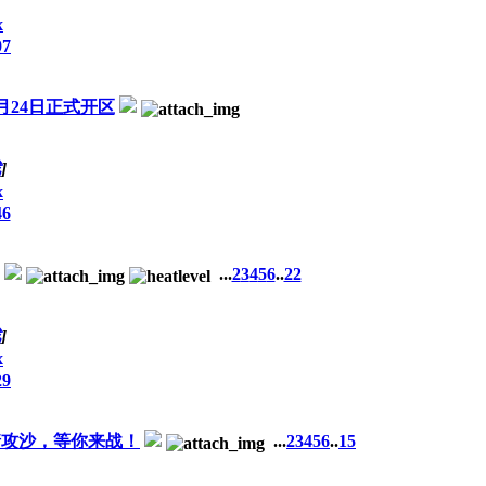
x
07
月24日正式开区
戏
]
x
46
...
2
3
4
5
6
..
22
戏
]
x
29
情攻沙，等你来战！
...
2
3
4
5
6
..
15