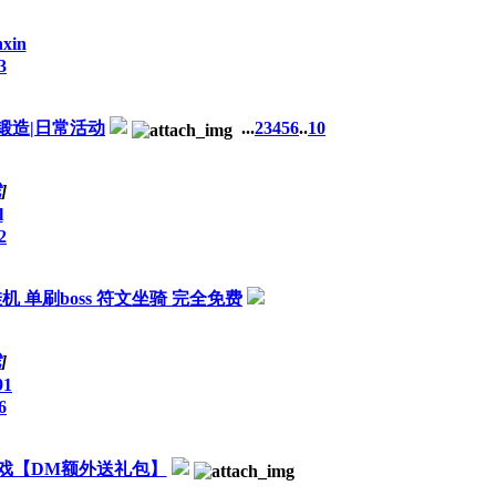
xin
3
锻造|日常活动
...
2
3
4
5
6
..
10
戏
]
l
2
 单刷boss 符文坐骑 完全免费
戏
]
91
6
戏【DM额外送礼包】