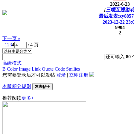
2022-6-23
[
三端互通游
最后发表:xy8857
2023-12-22 23:
9904
2
下一页 »
1
2
3
4
/ 4 页
还可输入
80
高级模式
B
Color
Image
Link
Quote
Code
Smilies
您需要登录后才可以发帖
登录
|
立即注册
本版积分规则
发表帖子
推荐阅读
更多+