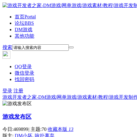
首页
Portal
论坛
BBS
DM游戏
其他功能
搜索
QQ登录
微信登录
找回密码
登录
注册
游戏开发者之家-DM游戏|网单游戏|游戏素材/教程|游戏开发制
游戏发布区
今日:
469899
|
主题:
70
收藏本版
13
版主:
DM小坏
,
咏卟离弃