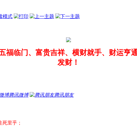
读模式
五福临门、富贵吉祥、横财就手、财运亨
发财！
腾讯微博
腾讯朋友
往死里乎；