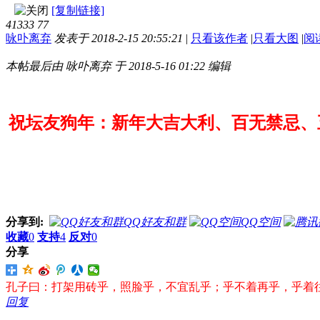
[复制链接]
41333
77
咏卟离弃
发表于 2018-2-15 20:55:21
|
只看该作者
|
只看大图
|
阅
本帖最后由 咏卟离弃 于 2018-5-16 01:22 编辑
祝坛友狗年：新年大吉大利、百无禁忌、
分享到:
QQ好友和群
QQ空间
收藏
0
支持
4
反对
0
分享
孔子曰：打架用砖乎，照脸乎，不宜乱乎；乎不着再乎，乎着
回复