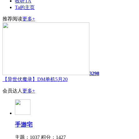
收听TA
Ta的主页
推荐阅读
更多+
3298
【异世伏魔录】DM单机5月20
会员达人
更多+
手游宅
主题：1037
积分：1427