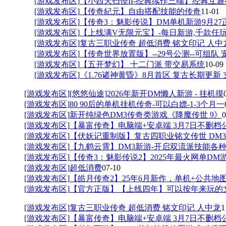
[游戏发布区]
【小西天扫怪II-经典续作三端】经典互通
[游戏发布区]
【传奇紀元】自由搭配技能的传奇
11-01
[游戏发布区]
【传奇3：魅影传说】DM单机新游9月27
[游戏发布区]
【上线满V无限元宝】-每日新游,千款任
[游戏发布区]
复古三职业传奇 超低消费 铭文印记 人中
[游戏发布区]
【传奇世界放置版】--29号公测--可组队 
[游戏发布区]
【五开梦幻】 十二门派 带交易系统
10-09
[游戏发布区]
《1.76诸神黄昏》8月首区 复古长期更新 
[游戏发布区]
[悠悠仙途]2026年新开DM懒人新游 - 挂机摸
[游戏发布区]
80 90后的单机挂机传奇-可以白嫖-1-3个月一
[游戏发布区]
新开纯绿色DM3传奇类游戏《降魔传世 9》
0
[游戏发布区]
【暴富传奇】电脑端+安卓端 3月7日不删档
[游戏发布区]
【伏妖记重制版】复古四职业铭文传世 DM3
[游戏发布区]
【九鹤云霄】DM3新游-开启双流派技能各
[游戏发布区]
【传奇3：魅影传说2】2025年最火网单DM
[游戏发布区]
超低消费
07-10
[游戏发布区]
【皓月传奇2】25年6月新作，单机+公共地
[游戏发布区]
【官方正版】【上线四年】可以按年来玩的
[游戏发布区]
复古三职业传奇 超低消费 铭文印记 人中龙
1
[游戏发布区]
【暴富传奇】电脑端+安卓端 3月7日不删档