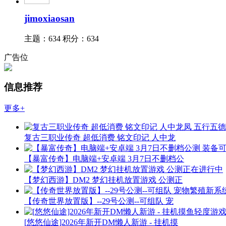
jimoxiaosan
主题：634
积分：634
广告位
信息推荐
更多+
复古三职业传奇 超低消费 铭文印记 人中龙
【暴富传奇】电脑端+安卓端 3月7日不删档公
【梦幻西游】DM2 梦幻挂机放置游戏 公测正
【传奇世界放置版】--29号公测--可组队 宠
[悠悠仙途]2026年新开DM懒人新游 - 挂机摸