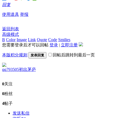
回复
使用道具
举报
返回列表
高级模式
B
Color
Image
Link
Quote
Code
Smilies
您需要登录后才可以回帖
登录
|
立即注册
本版积分规则
回帖后跳转到最后一页
发表回复
qq793505
初出茅庐
0
关注
0
粉丝
4
帖子
发送私信