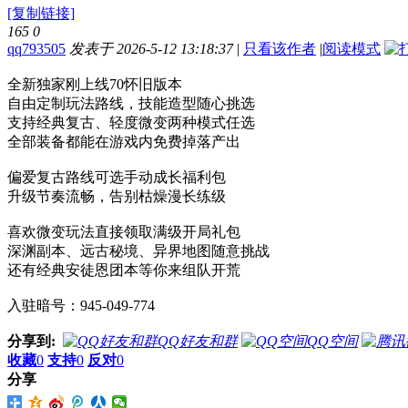
[复制链接]
165
0
qq793505
发表于 2026-5-12 13:18:37
|
只看该作者
|
阅读模式
全新独家刚上线70怀旧版本
自由定制玩法路线，技能造型随心挑选
支持经典复古、轻度微变两种模式任选
全部装备都能在游戏内免费掉落产出
偏爱复古路线可选手动成长福利包
升级节奏流畅，告别枯燥漫长练级
喜欢微变玩法直接领取满级开局礼包
深渊副本、远古秘境、异界地图随意挑战
还有经典安徒恩团本等你来组队开荒
入驻暗号：945-049-774
分享到:
QQ好友和群
QQ空间
收藏
0
支持
0
反对
0
分享