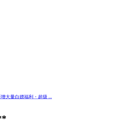
增大量白嫖福利・超级 ...
*