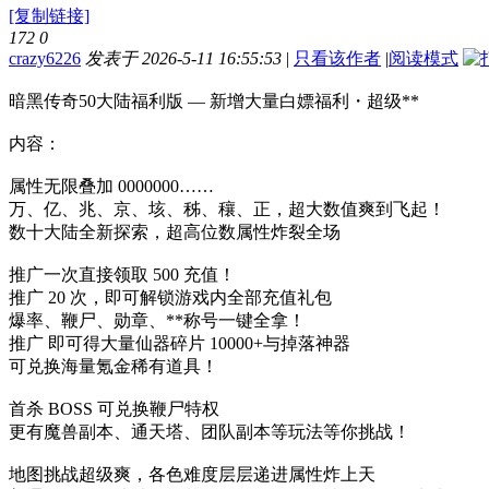
[复制链接]
172
0
crazy6226
发表于 2026-5-11 16:55:53
|
只看该作者
|
阅读模式
暗黑传奇50大陆福利版 — 新增大量白嫖福利・超级**
内容：
属性无限叠加 0000000……
万、亿、兆、京、垓、秭、穰、正，超大数值爽到飞起！
数十大陆全新探索，超高位数属性炸裂全场
推广一次直接领取 500 充值！
推广 20 次，即可解锁游戏内全部充值礼包
爆率、鞭尸、勋章、**称号一键全拿！
推广 即可得大量仙器碎片 10000+与掉落神器
可兑换海量氪金稀有道具！
首杀 BOSS 可兑换鞭尸特权
更有魔兽副本、通天塔、团队副本等玩法等你挑战！
地图挑战超级爽，各色难度层层递进属性炸上天