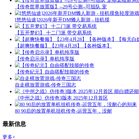
【传奇世界放置版】--29号公测--可组队 宠
[悠悠仙途]2026年新开DM懒人新游 - 挂机摸
【五开梦幻】 十二门派 带交易系统
【超爽快餐服】【23年4月28】【各种版本】
【传奇启示录】单机纯享版
【传奇紀元】自由搭配技能的传奇
自走棋放置游戏-传奇三国志
《中州之战》仿传奇3版本 2025年12月首区
80 90后的放置单机挂机传奇-运营五年，没耐
最新信息
更多+