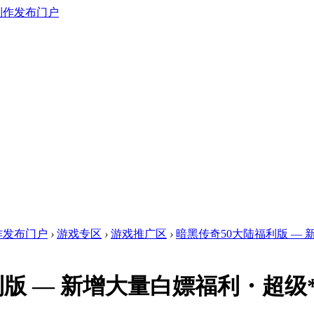
作发布门户
›
游戏专区
›
游戏推广区
›
暗黑传奇50大陆福利版 — 新
版 — 新增大量白嫖福利・超级*