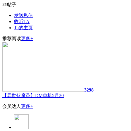
21
帖子
发送私信
收听TA
Ta的主页
推荐阅读
更多+
3298
【异世伏魔录】DM单机5月20
会员达人
更多+