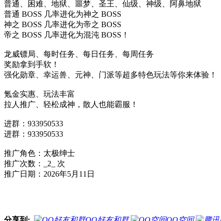
普通、困难、地狱、噩梦、圣王、仙级、神级、阿鼻地狱
普通 BOSS 几率进化为神之 BOSS
神之 BOSS 几率进化为帝之 BOSS
帝之 BOSS 几率进化为混沌 BOSS！
龙威镖局、每时任务、每日任务、每周任务
奖励拿到手软！
强化勋章、幸运兽、元神、门派等超多特色玩法等你来体验！
氪金实惠、玩法丰富
拉人推广、轻松成神，散人也能霸服！
进群：933950533
进群：933950533
推广角色：太极绅士
推广次数：_2_ 次
推广日期：2026年5月11日
分享到:
QQ好友和群
QQ空间