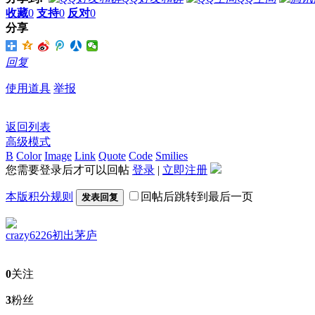
收藏
0
支持
0
反对
0
分享
回复
使用道具
举报
返回列表
高级模式
B
Color
Image
Link
Quote
Code
Smilies
您需要登录后才可以回帖
登录
|
立即注册
本版积分规则
回帖后跳转到最后一页
发表回复
crazy6226
初出茅庐
0
关注
3
粉丝