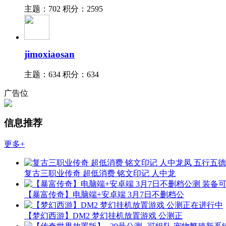
主题：702
积分：2595
jimoxiaosan
主题：634
积分：634
广告位
信息推荐
更多+
复古三职业传奇 超低消费 铭文印记 人中龙
【暴富传奇】电脑端+安卓端 3月7日不删档公
【梦幻西游】DM2 梦幻挂机放置游戏 公测正