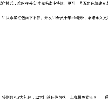
电影"模式，缤纷弹幕实时演绎战斗特效。更可一号五角色组建专
在线陪聊，组队杀星红包雨下不停。开发组全员十年mh老粉，承诺永
签到领VIP大礼包，12大门派任你切换！上班摸鱼党狂喜——