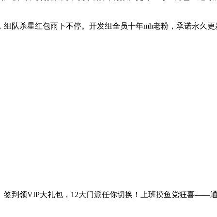
在线陪聊，组队杀星红包雨下不停。开发组全员十年mh老粉，承诺永
签到领VIP大礼包，12大门派任你切换！上班摸鱼党狂喜——