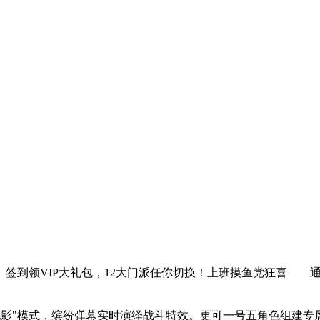
签到领VIP大礼包，12大门派任你切换！上班摸鱼党狂喜——
电影"模式，缤纷弹幕实时演绎战斗特效。更可一号五角色组建专