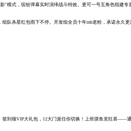
电影"模式，缤纷弹幕实时演绎战斗特效。更可一号五角色组建专
在线陪聊，组队杀星红包雨下不停。开发组全员十年mh老粉，承诺永
签到领VIP大礼包，12大门派任你切换！上班摸鱼党狂喜——