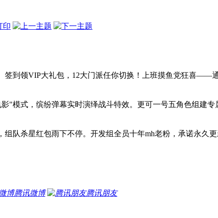
签到领VIP大礼包，12大门派任你切换！上班摸鱼党狂喜—
电影"模式，缤纷弹幕实时演绎战斗特效。更可一号五角色组建
在线陪聊，组队杀星红包雨下不停。开发组全员十年mh老粉，承诺永
腾讯微博
腾讯朋友