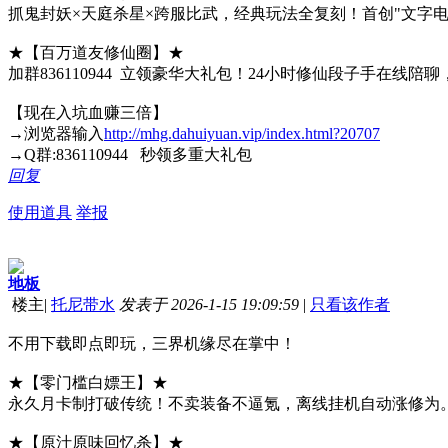
抓鬼封妖×天庭杀星×跨服比武，经典玩法全复刻！首创"文字
★【百万道友修仙圈】★
加群836110944 立领豪华大礼包！24小时修仙段子手
【现在入坑血赚三倍】
→浏览器输入
http://mhg.dahuiyuan.vip/index.html?20707
→Q群:836110944 秒领多重大礼包
回复
使用道具
举报
地板
楼主
|
托尼带水
发表于 2026-1-15 19:09:59
|
只看该作者
不用下载即点即玩，三界机缘尽在掌中！
★【零门槛白嫖王】★
永久月卡制打破传统！不卖装备不逼氪，离线挂机自动涨修为。
★【原汁原味回忆杀】★