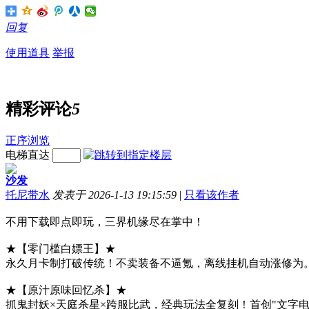
回复
使用道具
举报
精彩评论
5
正序浏览
电梯直达
沙发
托尼带水
发表于 2026-1-13 19:15:59
|
只看该作者
不用下载即点即玩，三界机缘尽在掌中！
★【零门槛白嫖王】★
永久月卡制打破传统！不卖装备不逼氪，离线挂机自动涨修为。
★【原汁原味回忆杀】★
抓鬼封妖×天庭杀星×跨服比武，经典玩法全复刻！首创"文字