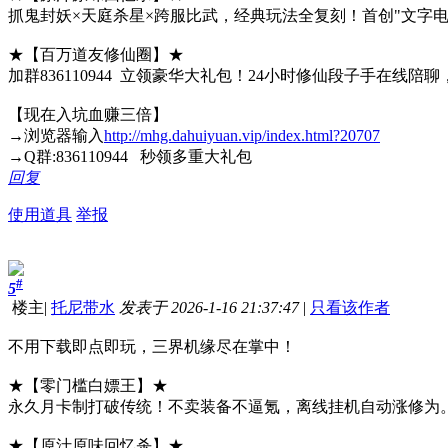
抓鬼封妖×天庭杀星×跨服比武，经典玩法全复刻！首创"文字
★【百万道友修仙圈】★
加群836110944 立领豪华大礼包！24小时修仙段子手
【现在入坑血赚三倍】
→浏览器输入
http://mhg.dahuiyuan.vip/index.html?20707
→Q群:836110944 秒领多重大礼包
回复
使用道具
举报
#
5
楼主
|
托尼带水
发表于 2026-1-16 21:37:47
|
只看该作者
不用下载即点即玩，三界机缘尽在掌中！
★【零门槛白嫖王】★
永久月卡制打破传统！不卖装备不逼氪，离线挂机自动涨修为。
★【原汁原味回忆杀】★