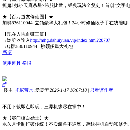
抓鬼封妖×天庭杀星×跨服比武，经典玩法全复刻！首创"文字
★【百万道友修仙圈】★
加群836110944 立领豪华大礼包！24小时修仙段子手
【现在入坑血赚三倍】
→浏览器输入
http://mhg.dahuiyuan.vip/index.html?20707
→Q群:836110944 秒领多重大礼包
回复
使用道具
举报
#
6
楼主
|
托尼带水
发表于 2026-1-17 16:07:18
|
只看该作者
不用下载即点即玩，三界机缘尽在掌中！
★【零门槛白嫖王】★
永久月卡制打破传统！不卖装备不逼氪，离线挂机自动涨修为。