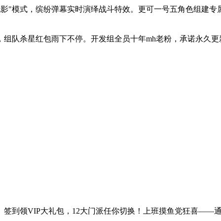
电影"模式，缤纷弹幕实时演绎战斗特效。更可一号五角色组建专
在线陪聊，组队杀星红包雨下不停。开发组全员十年mh老粉，承诺永
签到领VIP大礼包，12大门派任你切换！上班摸鱼党狂喜——