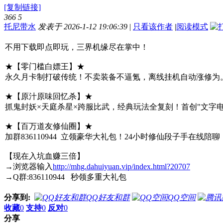
[复制链接]
366
5
托尼带水
发表于 2026-1-12 19:06:39
|
只看该作者
|
阅读模式
不用下载即点即玩，三界机缘尽在掌中！
★【零门槛白嫖王】★
永久月卡制打破传统！不卖装备不逼氪，离线挂机自动涨修为。
★【原汁原味回忆杀】★
抓鬼封妖×天庭杀星×跨服比武，经典玩法全复刻！首创"文字
★【百万道友修仙圈】★
加群836110944 立领豪华大礼包！24小时修仙段子手
【现在入坑血赚三倍】
→浏览器输入
http://mhg.dahuiyuan.vip/index.html?20707
→Q群:836110944 秒领多重大礼包
分享到:
QQ好友和群
QQ空间
收藏
0
支持
0
反对
0
分享