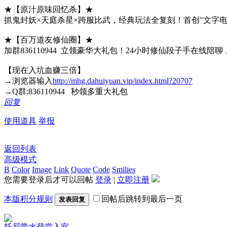
★【原汁原味回忆杀】★
抓鬼封妖×天庭杀星×跨服比武，经典玩法全复刻！首创"文字
★【百万道友修仙圈】★
加群836110944 立领豪华大礼包！24小时修仙段子手
【现在入坑血赚三倍】
→浏览器输入
http://mhg.dahuiyuan.vip/index.html?20707
→Q群:836110944 秒领多重大礼包
回复
使用道具
举报
返回列表
高级模式
B
Color
Image
Link
Quote
Code
Smilies
您需要登录后才可以回帖
登录
|
立即注册
本版积分规则
回帖后跳转到最后一页
发表回复
托尼带水
登堂入室