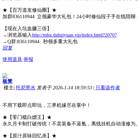
★【百万道友修仙圈】★
加群836110944 立领豪华大礼包！24小时修仙段子手
【现在入坑血赚三倍】
→浏览器输入
http://mhg.dahuiyuan.vip/index.html?20707
→Q群:836110944 秒领多重大礼包
回复
使用道具
举报
板凳
楼主
|
托尼带水
发表于 2026-1-14 18:59:53
|
只看该作者
不用下载即点即玩，三界机缘尽在掌中！
★【零门槛白嫖王】★
永久月卡制打破传统！不卖装备不逼氪，离线挂机自动涨修为。
★【原汁原味回忆杀】★