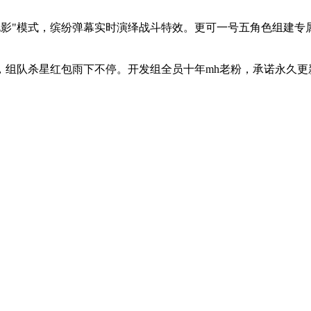
电影"模式，缤纷弹幕实时演绎战斗特效。更可一号五角色组建专
在线陪聊，组队杀星红包雨下不停。开发组全员十年mh老粉，承诺永