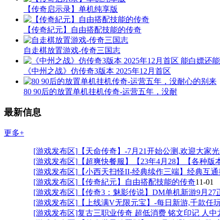
【传奇启示录】单机纯享版
【传奇紀元】自由搭配技能的传奇
自走棋放置游戏-传奇三国志
《中州之战》仿传奇3版本 2025年12月首区
80 90后的放置单机挂机传奇-运营五年，没耐
最新信息
更多+
[游戏发布区]
【天命传奇】-7月21开始公测,欢迎大家
[游戏发布区]
【超爽快餐服】【23年4月28】【各种版
[游戏发布区]
【小西天扫怪II-经典续作三端】经典互通
[游戏发布区]
【传奇紀元】自由搭配技能的传奇
11-01
[游戏发布区]
【传奇3：魅影传说】DM单机新游9月27
[游戏发布区]
【上线满V无限元宝】-每日新游,千款任
[游戏发布区]
复古三职业传奇 超低消费 铭文印记 人中