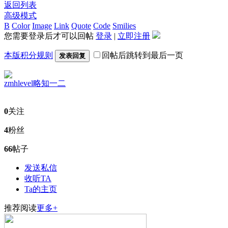
返回列表
高级模式
B
Color
Image
Link
Quote
Code
Smilies
您需要登录后才可以回帖
登录
|
立即注册
本版积分规则
回帖后跳转到最后一页
发表回复
zmhlevel
略知一二
0
关注
4
粉丝
66
帖子
发送私信
收听TA
Ta的主页
推荐阅读
更多+