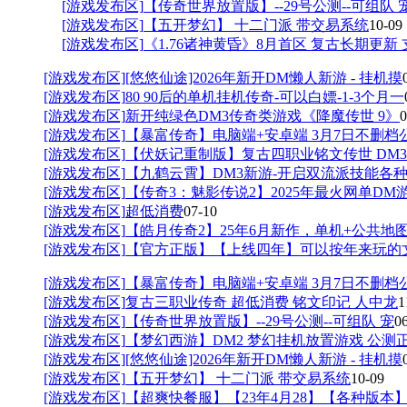
[游戏发布区]
【传奇世界放置版】--29号公测--可组队 
[游戏发布区]
【五开梦幻】 十二门派 带交易系统
10-09
[游戏发布区]
《1.76诸神黄昏》8月首区 复古长期更新 
[游戏发布区]
[悠悠仙途]2026年新开DM懒人新游 - 挂机摸
[游戏发布区]
80 90后的单机挂机传奇-可以白嫖-1-3个月一
[游戏发布区]
新开纯绿色DM3传奇类游戏《降魔传世 9》
0
[游戏发布区]
【暴富传奇】电脑端+安卓端 3月7日不删档
[游戏发布区]
【伏妖记重制版】复古四职业铭文传世 DM3
[游戏发布区]
【九鹤云霄】DM3新游-开启双流派技能各
[游戏发布区]
【传奇3：魅影传说2】2025年最火网单DM
[游戏发布区]
超低消费
07-10
[游戏发布区]
【皓月传奇2】25年6月新作，单机+公共地
[游戏发布区]
【官方正版】【上线四年】可以按年来玩的
[游戏发布区]
【暴富传奇】电脑端+安卓端 3月7日不删档
[游戏发布区]
复古三职业传奇 超低消费 铭文印记 人中龙
1
[游戏发布区]
【传奇世界放置版】--29号公测--可组队 宠
0
[游戏发布区]
【梦幻西游】DM2 梦幻挂机放置游戏 公测
[游戏发布区]
[悠悠仙途]2026年新开DM懒人新游 - 挂机摸
[游戏发布区]
【五开梦幻】 十二门派 带交易系统
10-09
[游戏发布区]
【超爽快餐服】【23年4月28】【各种版本