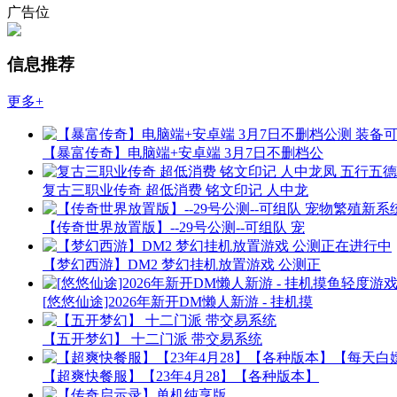
广告位
信息推荐
更多+
【暴富传奇】电脑端+安卓端 3月7日不删档公
复古三职业传奇 超低消费 铭文印记 人中龙
【传奇世界放置版】--29号公测--可组队 宠
【梦幻西游】DM2 梦幻挂机放置游戏 公测正
[悠悠仙途]2026年新开DM懒人新游 - 挂机摸
【五开梦幻】 十二门派 带交易系统
【超爽快餐服】【23年4月28】【各种版本】