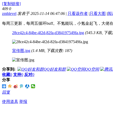
[复制链接]
409
0
zmhlevel
发表于 2025-11-14 06:47:06
|
只看该作者
|
只看大图
|
阅
每周三更新，每周五循环buff。不氪能玩，小氪金起飞，大佬
28ce42c4-84be-4f2d-82fa-d384197549fa.jpg
(545.3 KB, 下载
宣传图.jpg
(1.4 MB, 下载次数: 187)
分享到:
QQ好友和群
QQ空间
收藏
0
支持
0
反对
0
分享
回复
使用道具
举报