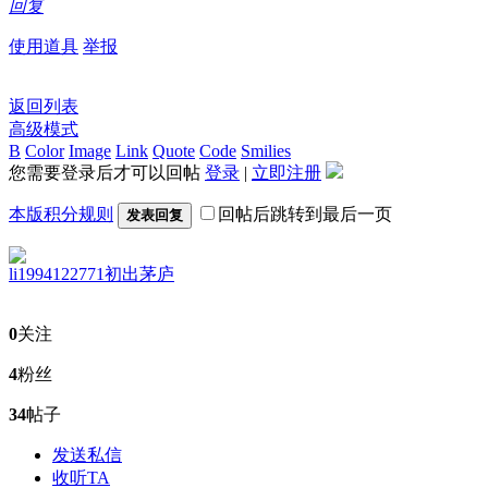
回复
使用道具
举报
返回列表
高级模式
B
Color
Image
Link
Quote
Code
Smilies
您需要登录后才可以回帖
登录
|
立即注册
本版积分规则
回帖后跳转到最后一页
发表回复
li1994122771
初出茅庐
0
关注
4
粉丝
34
帖子
发送私信
收听TA