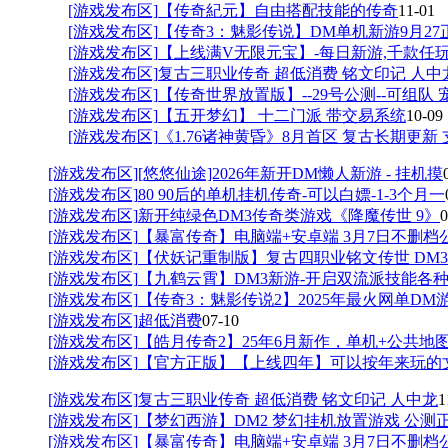
[游戏发布区]
【传奇紀元】自由搭配技能的传奇
11-01
[游戏发布区]
【传奇3：魅影传说】DM单机新游9月27
[游戏发布区]
【上线满V无限元宝】-每日新游,千款任
[游戏发布区]
复古三职业传奇 超低消费 铭文印记 人中
[游戏发布区]
【传奇世界放置版】--29号公测--可组队 
[游戏发布区]
【五开梦幻】 十二门派 带交易系统
10-09
[游戏发布区]
《1.76诸神黄昏》8月首区 复古长期更新 
[游戏发布区]
[悠悠仙途]2026年新开DM懒人新游 - 挂机摸
[游戏发布区]
80 90后的单机挂机传奇-可以白嫖-1-3个月一
[游戏发布区]
新开纯绿色DM3传奇类游戏《降魔传世 9》
0
[游戏发布区]
【暴富传奇】电脑端+安卓端 3月7日不删档
[游戏发布区]
【伏妖记重制版】复古四职业铭文传世 DM3
[游戏发布区]
【九鹤云霄】DM3新游-开启双流派技能各
[游戏发布区]
【传奇3：魅影传说2】2025年最火网单DM
[游戏发布区]
超低消费
07-10
[游戏发布区]
【皓月传奇2】25年6月新作，单机+公共地
[游戏发布区]
【官方正版】【上线四年】可以按年来玩的
[游戏发布区]
复古三职业传奇 超低消费 铭文印记 人中龙
1
[游戏发布区]
【梦幻西游】DM2 梦幻挂机放置游戏 公测
[游戏发布区]
【暴富传奇】电脑端+安卓端 3月7日不删档