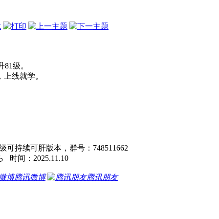
式
升81级。
，上线就学。
持续可肝版本，群号：748511662
5.11.10
腾讯微博
腾讯朋友