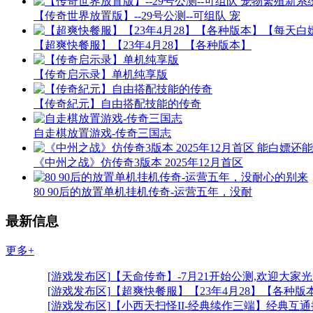
【传奇世界放置版】--29号公测--可组队 宠
【超爽快餐服】【23年4月28】【各种版本】
【传奇启示录】单机纯享版
【传奇紀元】自由搭配技能的传奇
自走棋放置游戏-传奇三国志
《中州之战》仿传奇3版本 2025年12月首区
80 90后的放置单机挂机传奇-运营五年，没耐
最新信息
更多+
[游戏发布区]
【天命传奇】-7月21开始公测,欢迎大家
[游戏发布区]
【超爽快餐服】【23年4月28】【各种版
[游戏发布区]
【小西天扫怪II-经典续作三端】经典互通