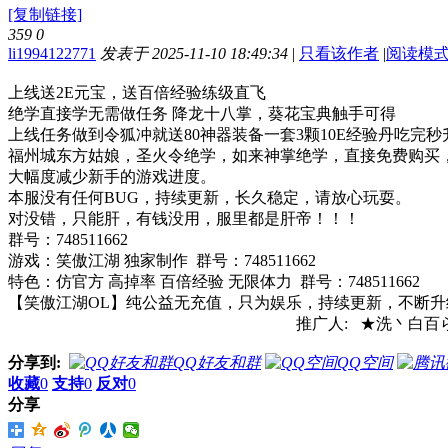
[复制链接]
359
0
li1994122771
发表于 2025-11-10 18:49:34
|
只看该作者
|
阅读模
上线送2E元宝，送百倍经验练级直飞
绝学直接学无需做任务 降龙十八掌，葵花宝典触手可得
上线任务做到令狐冲就送80神器装备一套3颗10E经验丹吃完秒
福州城东方姑娘，圣火令绝学，如来神掌绝学，直接免费购买
大幅度减少新手的游戏进度。
本服没有任何BUG，持续更新，长久稳定，请放心玩耍。
对没错，只能肝，有钱没用，服里都是肝帝！！！
群号：748511662
游戏：笑傲江湖 独家制作 群号：748511662
特色：仿官方 高掉率 百倍经验 无限体力 群号：748511662
【笑傲江湖OL】纯公益无充值，只为娱乐，持续更新，不断升级可
推广人: ★洗丶白百ら 时间：202
分享到:
QQ好友和群
QQ空间
收藏
0
支持
0
反对
0
分享