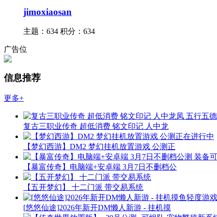
jimoxiaosan
主题：634
积分：634
广告位
信息推荐
更多+
复古三职业传奇 超低消费 铭文印记 人中龙
【梦幻西游】DM2 梦幻挂机放置游戏 公测正
【暴富传奇】电脑端+安卓端 3月7日不删档公
【五开梦幻】 十二门派 带交易系统
[悠悠仙途]2026年新开DM懒人新游 - 挂机摸