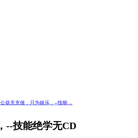
益无充值，只为娱乐，--技能 ...
--技能绝学无CD