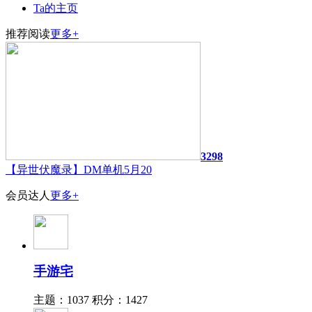
Ta的主页
推荐阅读
更多+
3298
【异世伏魔录】DM单机5月20
会员达人
更多+
手游宅
主题：1037
积分：1427