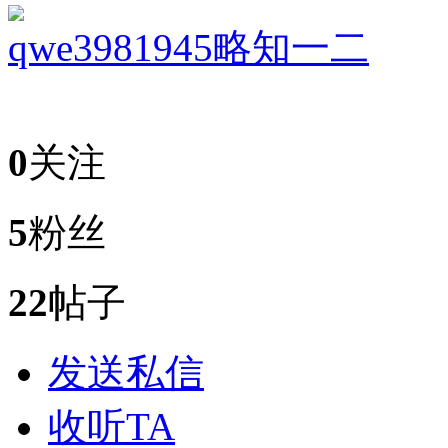
qwe3981945
略知一二
0
关注
5
粉丝
22
帖子
发送私信
收听TA