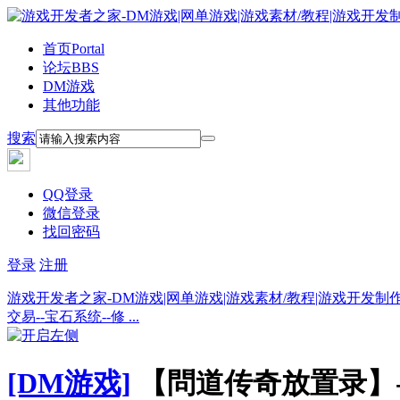
首页
Portal
论坛
BBS
DM游戏
其他功能
搜索
QQ登录
微信登录
找回密码
登录
注册
游戏开发者之家-DM游戏|网单游戏|游戏素材/教程|游戏开发制
交易--宝石系统--修 ...
[DM游戏]
【問道传奇放置录】-P