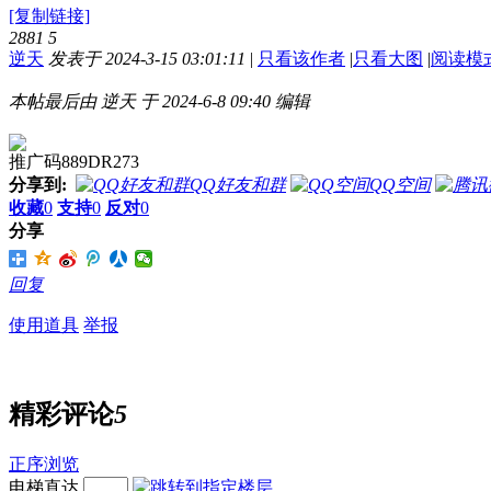
[复制链接]
2881
5
逆天
发表于 2024-3-15 03:01:11
|
只看该作者
|
只看大图
|
阅读模
本帖最后由 逆天 于 2024-6-8 09:40 编辑
推广码889DR273
分享到:
QQ好友和群
QQ空间
收藏
0
支持
0
反对
0
分享
回复
使用道具
举报
精彩评论
5
正序浏览
电梯直达