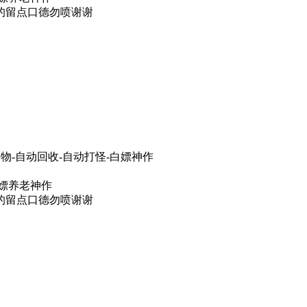
的留点口德勿喷谢谢
物-自动回收-自动打怪-白嫖神作
白嫖养老神作
的留点口德勿喷谢谢