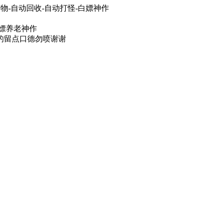
物-自动回收-自动打怪-白嫖神作
白嫖养老神作
的留点口德勿喷谢谢