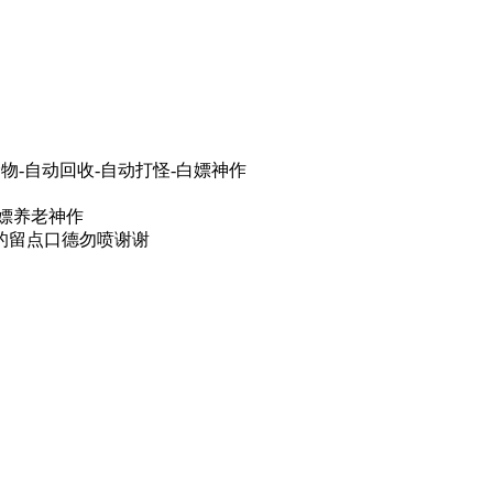
物-自动回收-自动打怪-白嫖神作
白嫖养老神作
的留点口德勿喷谢谢