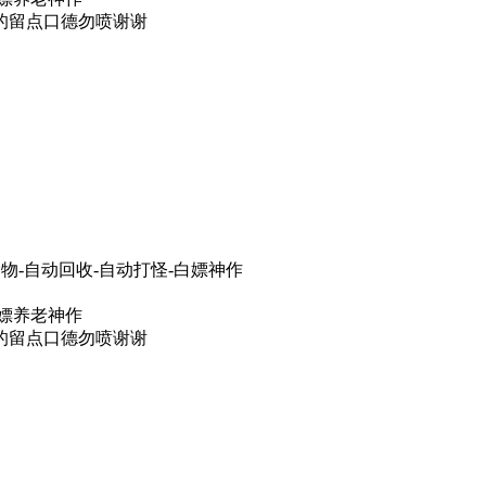
的留点口德勿喷谢谢
物-自动回收-自动打怪-白嫖神作
白嫖养老神作
的留点口德勿喷谢谢