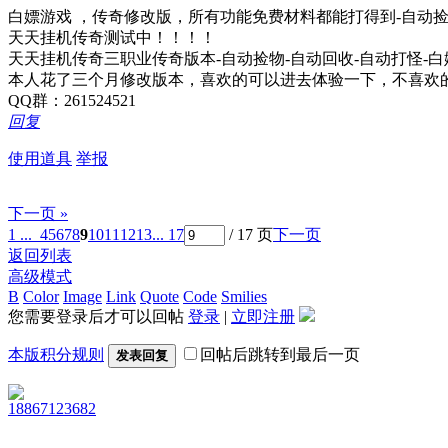
白嫖游戏 ，传奇修改版，所有功能免费材料都能打得到-自动捡
天天挂机传奇测试中！！！！
天天挂机传奇三职业传奇版本-自动捡物-自动回收-自动打怪-
本人花了三个月修改版本，喜欢的可以进去体验一下，不喜欢
QQ群：261524521
回复
使用道具
举报
下一页 »
1 ...
4
5
6
7
8
9
10
11
12
13
... 17
/ 17 页
下一页
返回列表
高级模式
B
Color
Image
Link
Quote
Code
Smilies
您需要登录后才可以回帖
登录
|
立即注册
本版积分规则
回帖后跳转到最后一页
发表回复
18867123682