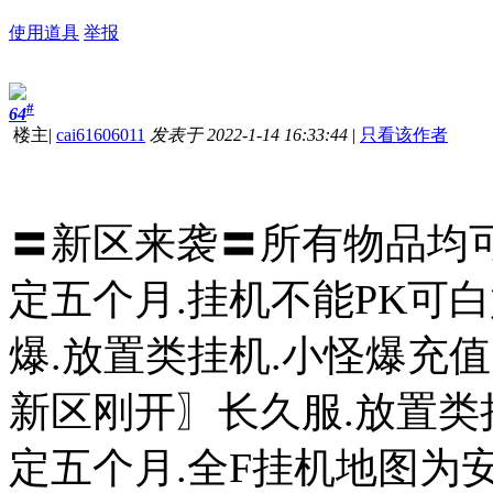
使用道具
举报
#
64
楼主
|
cai61606011
发表于 2022-1-14 16:33:44
|
只看该作者
〓新区来袭〓所有物品均可
定五个月.挂机不能PK可
爆.放置类挂机.小怪爆充值
新区刚开〗长久服.放置类
定五个月.全F挂机地图为