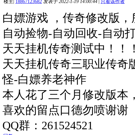
楼主
|
18867123682
发表于 2022-1-19 14:00:44
|
只看该作者
白嫖游戏 ，传奇修改版，
自动捡物-自动回收-自动
天天挂机传奇测试中！！
天天挂机传奇三职业传奇版
怪-白嫖养老神作
本人花了三个月修改版本
喜欢的留点口德勿喷谢谢
QQ群：261524521