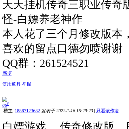
天天挂机传奇三职业传奇版
怪-白嫖养老神作
本人花了三个月修改版本
喜欢的留点口德勿喷谢谢
QQ群：261524521
回复
使用道具
举报
#
66
楼主
|
18867123682
发表于 2022-1-16 15:29:23
|
只看该作者
白嫖游戏 ，传奇修改版，