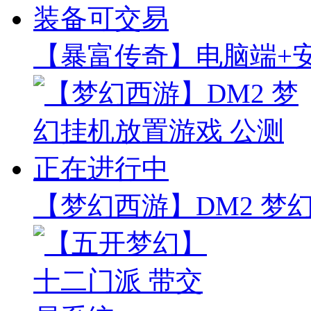
【暴富传奇】电脑端+安
【梦幻西游】DM2 梦