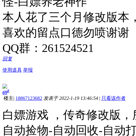
怪-白嫖养老神作
本人花了三个月修改版本
喜欢的留点口德勿喷谢谢
QQ群：261524521
回复
使用道具
举报
#
69
楼主
|
18867123682
发表于 2022-1-19 13:46:54
|
只看该作者
白嫖游戏 ，传奇修改版，
自动捡物-自动回收-自动