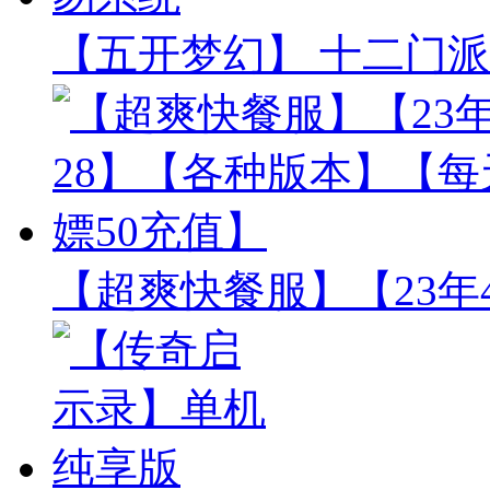
【五开梦幻】 十二门派
【超爽快餐服】【23年