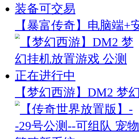
【暴富传奇】电脑端+安
【梦幻西游】DM2 梦