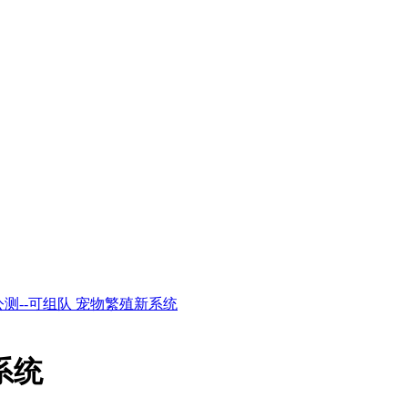
公测--可组队 宠物繁殖新系统
系统