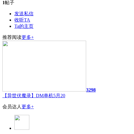
1
帖子
发送私信
收听TA
Ta的主页
推荐阅读
更多+
3298
【异世伏魔录】DM单机5月20
会员达人
更多+