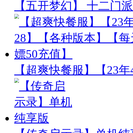
【五开梦幻】 十二门派
【超爽快餐服】【23年