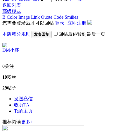
返回列表
高级模式
B
Color
Image
Link
Quote
Code
Smilies
您需要登录后才可以回帖
登录
|
立即注册
本版积分规则
回帖后跳转到最后一页
发表回复
DM小坏
0
关注
19
粉丝
29
帖子
发送私信
收听TA
Ta的主页
推荐阅读
更多+