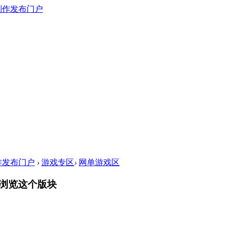
作发布门户
›
游戏专区
›
网单游戏区
浏览这个版块