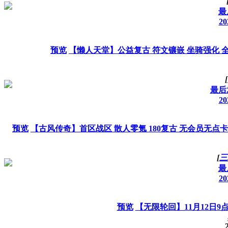
最
20
预览
【懒人天堂】公益复古 符文镶嵌 坐骑强化 全
[
最后发
20
预览
【古风传奇】首区战区 散人零氪 180复古 无会员无
[
三
最
20
预览
【无限轮回】11月12日9