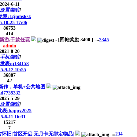
2024-6-11
放置游戏
]
表:12jmhsksk
5-10-25 17:06
86753
414
日新游,千款任玩
-
[回帖奖励
3400
]
...
2
3
4
5
admin
2021-8-20
手机游戏
]
表:q134158
5-9-12 10:55
36887
42
月新作，单机+公共地图
zd7735332
2025-5-29
放置游戏
]
表:happy2025
5-6-11 16:31
15217
7
怀旧|首区开启|无月卡无绑定物品|
...
2
3
4