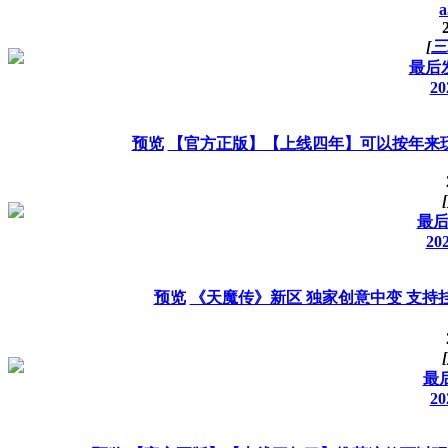
a
[
三
最后发
20
预览
【官方正版】【上线四年】可以按年来
[
最后
202
预览
《天魔传》新区 独家创意中变 支持挂
[
最后
20