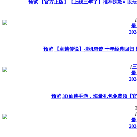
预览
【官方正版】【上线三年了】推荐这款可以玩
[
最
202
预览
【卓越传说】挂机奇迹 十年经典回归 
[
三
最
202
预览
3D仙侠手游，海量礼包免费领【官方
[
最
202