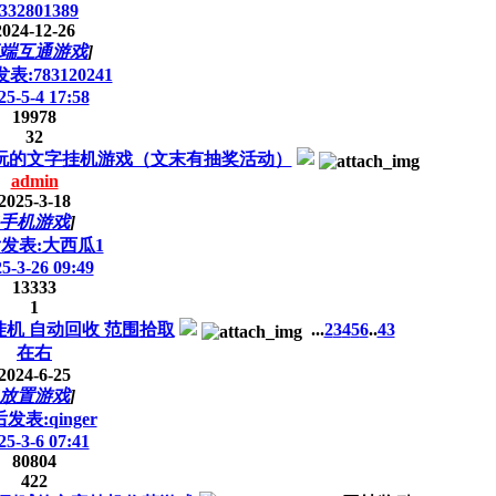
332801389
2024-12-26
端互通游戏
]
表:783120241
25-5-4 17:58
19978
32
玩的文字挂机游戏（文末有抽奖活动）
admin
2025-3-18
手机游戏
]
发表:大西瓜1
5-3-26 09:49
13333
1
机 自动回收 范围拾取
...
2
3
4
5
6
..
43
在右
2024-6-25
放置游戏
]
发表:qinger
25-3-6 07:41
80804
422