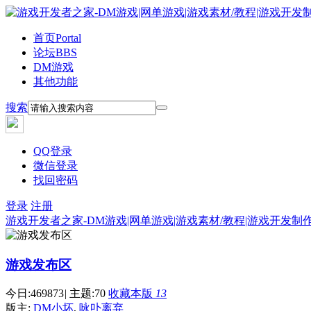
首页
Portal
论坛
BBS
DM游戏
其他功能
搜索
QQ登录
微信登录
找回密码
登录
注册
游戏开发者之家-DM游戏|网单游戏|游戏素材/教程|游戏开发制
游戏发布区
今日:
469873
|
主题:
70
收藏本版
13
版主:
DM小坏
,
咏卟离弃