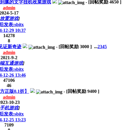
到腻的文字挂机收菜游戏
-
[回帖奖励
4650
]
admin
2024-5-17
放置游戏
]
后发表:sbitx
4-12-29 10:37
14278
8
见证新奇迹
-
[回帖奖励
3000
]
...
2
3
4
5
admin
2021-9-2
端互通游戏
]
后发表:sbitx
4-12-26 13:46
47106
46
正版0.1折】
-
[回帖奖励
9400
]
admin
2023-10-23
手机游戏
]
后发表:sbitx
4-12-25 13:23
7109