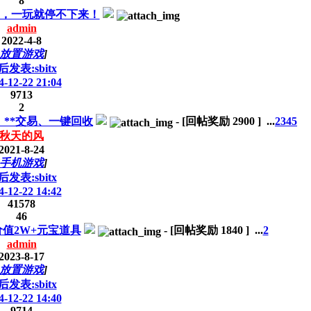
8
，一玩就停不下来！
admin
2022-4-8
放置游戏
]
后发表:sbitx
4-12-22 21:04
9713
2
**交易、一键回收
-
[回帖奖励
2900
]
...
2
3
4
5
秋天的风
2021-8-24
手机游戏
]
后发表:sbitx
4-12-22 14:42
41578
46
值2W+元宝道具
-
[回帖奖励
1840
]
...
2
admin
2023-8-17
放置游戏
]
后发表:sbitx
4-12-22 14:40
9714