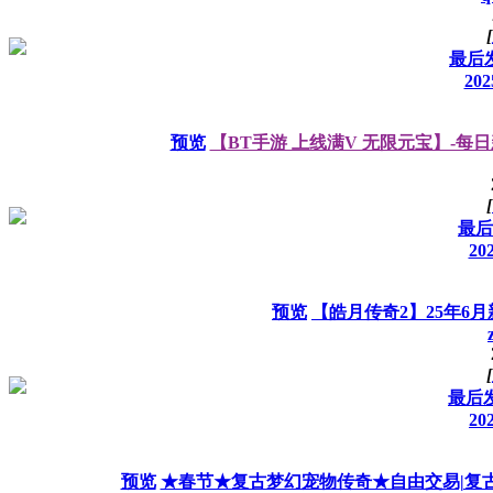
[
最后发
202
预览
【BT手游 上线满V 无限元宝】-每
[
最后发
202
预览
【皓月传奇2】25年6
[
最后发
202
预览
★春节★复古梦幻宠物传奇★自由交易|复古