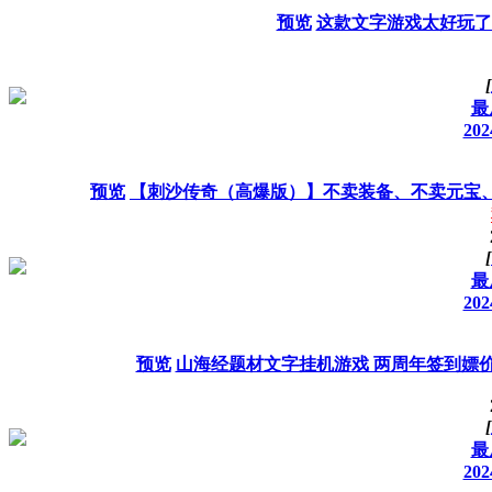
预览
这款文字游戏太好玩了
[
最
202
预览
【刺沙传奇（高爆版）】不卖装备、不卖元宝、
[
最
202
预览
山海经题材文字挂机游戏 两周年签到嫖价
[
最
202