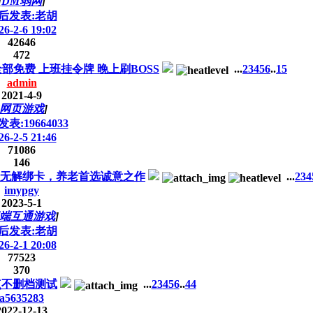
[
DM弱网
]
后发表:老胡
26-2-6 19:02
42646
472
部免费 上班挂令牌 晚上刷BOSS
...
2
3
4
5
6
..
15
admin
2021-4-9
网页游戏
]
表:19664033
26-2-5 21:46
71086
146
点卡无解绑卡，养老首选诚意之作
...
2
3
4
imypgy
2023-5-1
端互通游戏
]
后发表:老胡
26-2-1 20:08
77523
370
点不删档测试
...
2
3
4
5
6
..
44
a5635283
2022-12-13