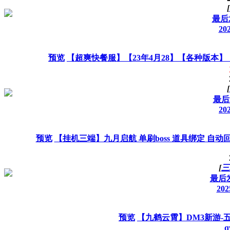
[
最后发
202
预览
【超爽快餐服】【23年4月28】【各种版本】
[
最后发
202
预览
【挂机三端】九月启航 单刷boss 道具绑定 自动
[
三
最后发
202
预览
【九鹤云霄】DM3新游-五
q