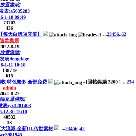
放置游戏
]
表:a5635283
6-1-18 09:49
73703
436
【每天白嫖50充值】
...
2
3
4
5
6
..
62
迪欧奥斯
2022-8-19
放置游戏
]
表:lengdage
6-1-11 10:18
138719
615
回收 特色繁多 全部免费
-
[回帖奖励
3200
]
...
2
3
4
admin
2021-8-27
端互通游戏
]
表:yx3281403
5-12-30 15:10
40532
38
大流派-全新UI-传世素材
...
2
3
4
5
6
..
42
we3981945