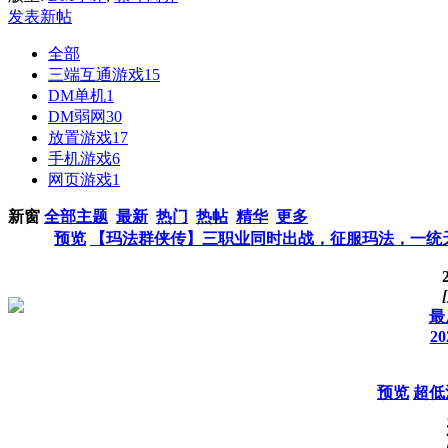
发表新帖
全部
三端互通游戏
15
DM单机
1
DM弱网
30
放置游戏
17
手机游戏
6
网页游戏
1
新窗
全部主题
最新
热门
热帖
精华
更多
预览
【玛法群侠传】三职业同时出战，征服玛法，一统
[
最
20
预览
超低