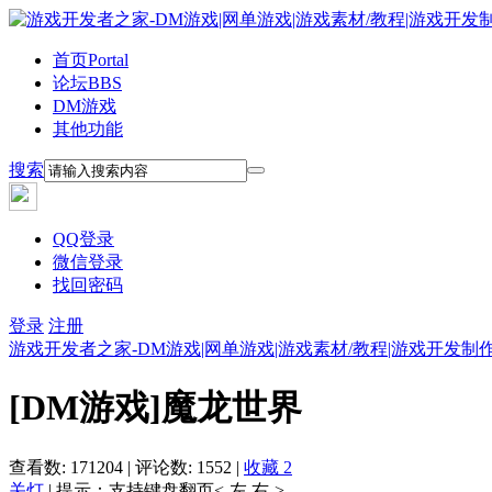
首页
Portal
论坛
BBS
DM游戏
其他功能
搜索
QQ登录
微信登录
找回密码
登录
注册
游戏开发者之家-DM游戏|网单游戏|游戏素材/教程|游戏开发制
[DM游戏]魔龙世界
查看数:
171204
|
评论数:
1552
|
收藏
2
关灯
|
提示：支持键盘翻页<-左 右->