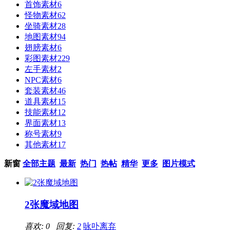
首饰素材
6
怪物素材
62
坐骑素材
28
地图素材
94
翅膀素材
6
彩图素材
229
左手素材
2
NPC素材
6
套装素材
46
道具素材
15
技能素材
12
界面素材
13
称号素材
9
其他素材
17
新窗
全部主题
最新
热门
热帖
精华
更多
图片模式
2张魔域地图
喜欢: 0 回复:
2
咏卟离弃