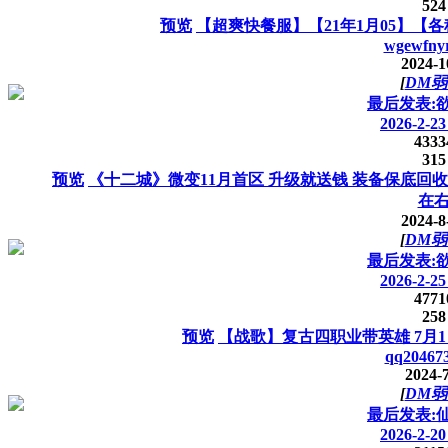
524
预览
【超爽快餐服】【21年1月05】【
wgewfny
2024-1
[
DM弱
最后发表:
2026-2-23
4333
315
预览
《十二城》微变11月首区 升级就送钱 装备保底回收
在
2024-8
[
DM弱
最后发表:
2026-2-25
4771
258
预览
【战歌】复古四职业带英雄 7月
qq20467
2024-7
[
DM弱
最后发表:
2026-2-20