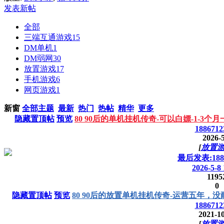
发表新帖
全部
三端互通游戏
15
DM单机
1
DM弱网
30
放置游戏
17
手机游戏
6
网页游戏
1
新窗
全部主题
最新
热门
热帖
精华
更多
隐藏置顶帖
预览
80 90后的单机挂机传奇-可以白嫖-1-3
1886712
2026-5
[
放置
最后发表:1886
2026-5-8 
1195
0
隐藏置顶帖
预览
80 90后的放置单机挂机传奇-运营五年，
1886712
2021-1
[
放置