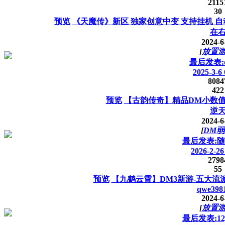
2115
30
预览
《天魔传》新区 独家创意中变 支持挂机 自
在
2024-6
[
放置
最后发表:q
2025-3-6 
8084
422
预览
【古韵传奇】精品DM小数
逆
2024-6
[
DM弱
最后发表:随
2026-2-26
2798
55
预览
【九鹤云霄】DM3新游-五大流派
qwe398
2024-6
[
放置
最后发表:12j