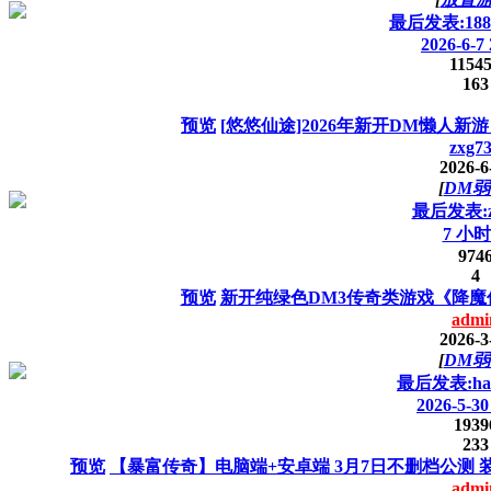
最后发表:1886
2026-6-7 
1154
163
预览
[悠悠仙途]2026年新开DM懒人新游
zxg7
2026-6
[
DM弱
最后发表:z
7 小
974
4
预览
新开纯绿色DM3传奇类游戏《降魔传
admi
2026-3
[
DM弱
最后发表:hanf
2026-5-30
1939
233
预览
【暴富传奇】电脑端+安卓端 3月7日不删档公测 
admi