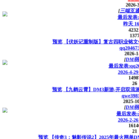
2026-3
[
三端互
最后发表:c
昨天 16
4232
137
预览
【伏妖记重制版】复古四职业铭文传
qq20467
2026-1
[
DM弱
最后发表:qq20
2026-4-29
1498
26
预览
【九鹤云霄】DM3新游-开启双流
qwe398
2025-1
[
DM弱
最后发表
2026-2-26
1614
21
预览
【传奇3：魅影传说2】2025年最火网单