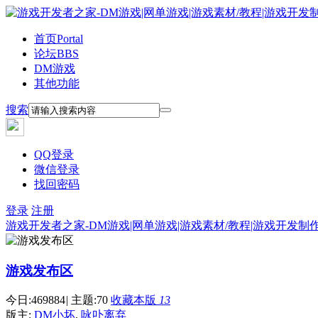
首页
Portal
论坛
BBS
DM游戏
其他功能
搜索
QQ登录
微信登录
找回密码
登录
注册
游戏开发者之家-DM游戏|网单游戏|游戏素材/教程|游戏开发制
游戏发布区
今日:
469884
|
主题:
70
收藏本版
13
版主:
DM小坏
,
咏卟离弃