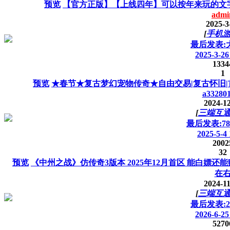
预览
【官方正版】【上线四年】可以按年来玩的文
admi
2025-3
[
手机
最后发表:
2025-3-26
1334
1
预览
★春节★复古梦幻宠物传奇★自由交易|复古怀旧|
a33280
2024-1
[
三端互
最后发表:783
2025-5-4 
2002
32
预览
《中州之战》仿传奇3版本 2025年12月首区 能白嫖还能
在
2024-1
[
三端互
最后发表:22
2026-6-25
5270