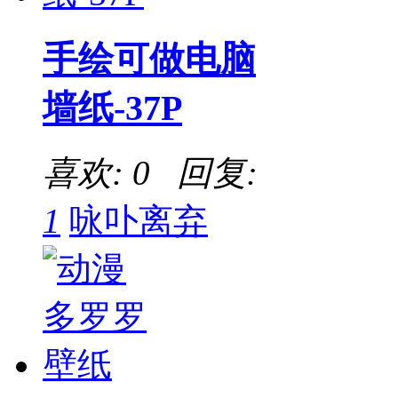
手绘可做电脑
墙纸-37P
喜欢: 0 回复:
1
咏卟离弃