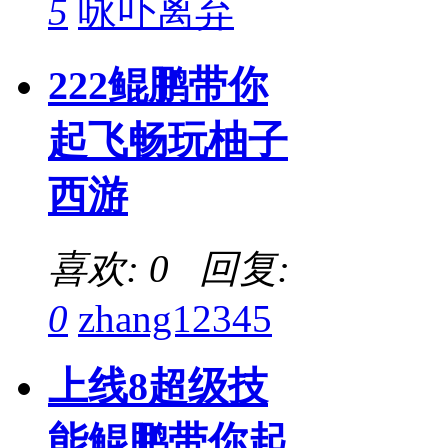
5
咏卟离弃
222鲲鹏带你
起飞畅玩柚子
西游
喜欢: 0 回复:
0
zhang12345
上线8超级技
能鲲鹏带你起