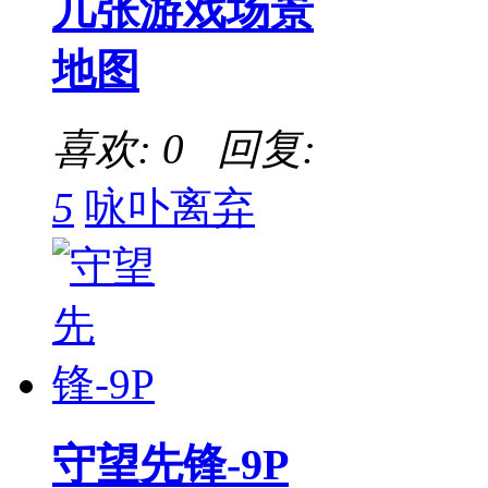
几张游戏场景
地图
喜欢: 0 回复:
5
咏卟离弃
守望先锋-9P