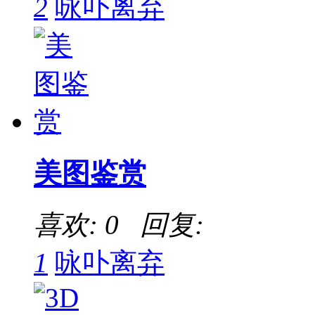
2
咏卟离弃
美图鉴赏
喜欢: 0 回复:
1
咏卟离弃