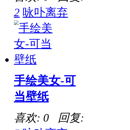
2
咏卟离弃
手绘美女-可
当壁纸
喜欢: 0 回复: