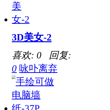
3D美女-2
喜欢: 0 回复:
0
咏卟离弃